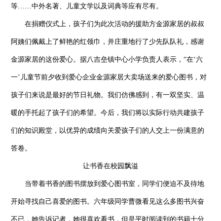
等……中外名著、儿童文学以及词典等应有尽有。
在捐赠仪式上，孩子们为此次活动的援助方金源家居的叔叔
阿姨们佩戴上了鲜艳的红领巾，并庄重地行了少先队队礼，感谢
金源家居的这份爱心。据八吉垒镇中心小学负责人表示，“在‘六
一’儿童节前夕收到爱心企业金源家居大卖场送来的爱心图书，对
孩子们来说是最好的节日礼物。我们仿佛感到，有一双坚实、温
暖的手托起了孩子们的希望。今后，我们将以实际行动共建孩子
们的知识殿堂，以优异的成绩向关爱孩子们的人交上一份满意的
答卷。
让书香在校园飘溢
当带着书香的图书摆放到爱心图书室，同学们便迫不及待地
开始寻找自己喜爱的图书。六年级同学曹微看见这么多图书兴奋
不已，她告诉记者，她很喜欢看书，但是平时阅读到的书籍十分